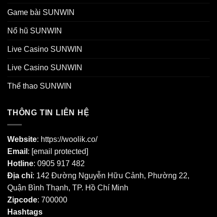
chơi với hệ thống mã hóa SSL 256-bit, chống gian lận và
Game bài SUNWIN
xác thực đa tầng.
Nổ hũ SUNWIN
Hệ thống bảo hiểm và chính sách bảo mật SUNWIN cam
kết bảo vệ thông tin khách hàng, không tiết lộ cho bên thứ
Live Casino SUNWIN
ba khi không có sự đồng ý. Người chơi yên tâm đặt cược
Live Casino SUNWIN
và xử lý giao dịch mà không lo về đánh cắp dữ liệu.
Thể thao SUNWIN
Đồng thời, quy định chung của SUNWIN là thường xuyên
cập nhật quy định và tiêu chuẩn bảo mật quốc tế, đảm bảo
THÔNG TIN LIÊN HỆ
tuân thủ pháp luật. Chính sách bảo mật minh bạch cùng
dịch vụ hỗ trợ nhanh chóng làm tăng độ tin cậy của nền
Website
:
https://woolik.co/
tảng này.
Email
:
[email protected]
Hotline
: 0905 917 482
Sunwin cung cấp kho game cá cược phong phú cho
Địa chỉ
: 142 Đường Nguyễn Hữu Cảnh, Phường 22,
mọi người chơi
Quận Bình Thạnh, TP. Hồ Chí Minh
Một trong những thành công lớn của SUNWIN chính là kho
Zipcode
: 700000
trò chơi đa dạng, phong phú, phù hợp với mọi sở thích và
Hashtags
đam mê giải trí của khách hàng. Từ các trò chơi bài đổi