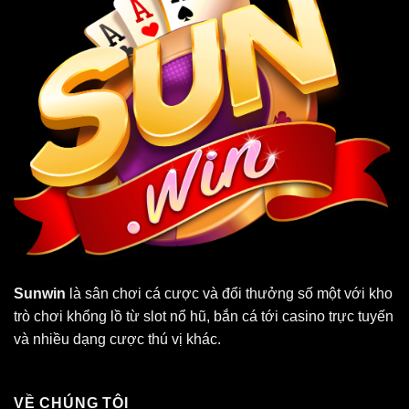
sách bảo mật tốt, dịch vụ khách hàng và công nghệ hiện
đại. Sự kết hợp này là yếu tố quan trọng cho thành công
trên thị trường toàn cầu.
Giao diện trực quan, dễ sử dụng và hấp dẫn người chơi
Nhà cái nổi bật với giao diện thân thiện, dễ sử dụng cho
mọi đối tượng. Người chơi dễ dàng thấy cách bố trí hợp lý,
màu sắc hài hòa và nút chức năng rõ ràng, giúp trải nghiệm
trở nên mượt mà. Menu tiện lợi để tìm kiếm trò chơi và dịch
vụ yêu thích.
Nền tảng tối ưu hóa trải nghiệm trên cả máy tính và điện
thoại. Thiết kế đáp ứng giúp trang web điều chỉnh theo màn
Sunwin
là sân chơi cá cược và đổi thưởng số một với kho
hình, giảm lag và mất dữ liệu, tạo cảm giác thoải mái cho
trò chơi khổng lồ từ slot nổ hũ, bắn cá tới casino trực tuyến
người dùng.
và nhiều dạng cược thú vị khác.
Sunwin còn tích hợp trò chuyện trực tuyến, thông báo cập
nhật và thanh toán linh hoạt, nâng cao trải nghiệm và tạo sự
VỀ CHÚNG TÔI