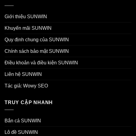
khác biệt so với đối thủ.
Giới thiệu SUNWIN
Khuyến mãi SUNWIN
Quy định chung của SUNWIN
Chính sách bảo mật SUNWIN
Điều khoản và điều kiện SUNWIN
Liên hệ SUNWIN
Những điểm mạnh nổi bật của nền tảng
Tác giả: Wowy SEO
TRUY CẬP NHANH
Chính sách bảo mật bảo Sunwin vệ người chơi
Trong cá cược trực tuyến, bảo mật thông tin cá nhân và giao
Bắn cá SUNWIN
dịch luôn được ưu tiên hàng đầu. Nhà cái đã đầu tư vào
công nghệ bảo mật tiên tiến để đảm bảo an toàn cho người
Lô đề SUNWIN