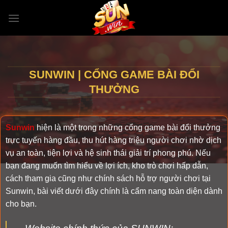
Bỏ
qua
nội
dung
SUNWIN | CỔNG GAME BÀI ĐỔI
THƯỞNG
Sunwin
hiện là một trong những cổng game bài đổi thưởng
trực tuyến hàng đầu, thu hút hàng triệu người chơi nhờ dịch
vụ an toàn, tiện lợi và hệ sinh thái giải trí phong phú. Nếu
bạn đang muốn tìm hiểu về lợi ích, kho trò chơi hấp dẫn,
cách tham gia cũng như chính sách hỗ trợ người chơi tại
Sunwin, bài viết dưới đây chính là cẩm nang toàn diện dành
cho bạn.