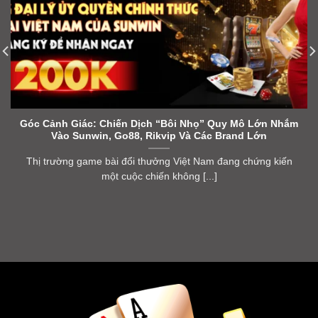
và tiện lợi. Hãy cùng khám phá chi tiết những điểm mạnh
nổi bật của cổng game này dưới đây.
Góc Cảnh Giác: Chiến Dịch “Bôi Nhọ” Quy Mô Lớn Nhắm
Vào Sunwin, Go88, Rikvip Và Các Brand Lớn
Thị trường game bài đổi thưởng Việt Nam đang chứng kiến
một cuộc chiến không [...]
Tổng quan về cổng game Sunwin
Điểm mạnh nổi bật của nền tảng game
Sunwin
SUNWIN có nhiều lợi ích giúp trở thành thương hiệu lớn
trong cá cược online, bao gồm trò chơi phong phú, chính