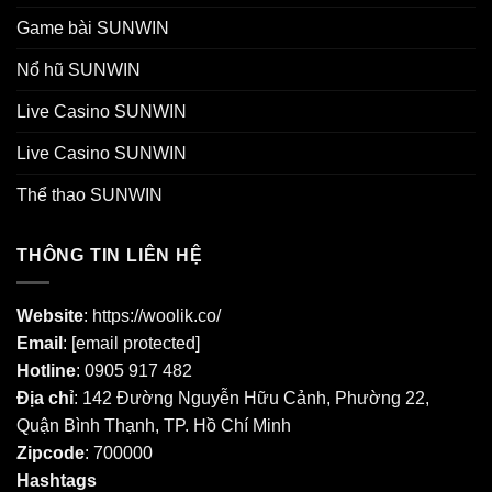
chơi với hệ thống mã hóa SSL 256-bit, chống gian lận và
Game bài SUNWIN
xác thực đa tầng.
Nổ hũ SUNWIN
Hệ thống bảo hiểm và chính sách bảo mật SUNWIN cam
kết bảo vệ thông tin khách hàng, không tiết lộ cho bên thứ
Live Casino SUNWIN
ba khi không có sự đồng ý. Người chơi yên tâm đặt cược
Live Casino SUNWIN
và xử lý giao dịch mà không lo về đánh cắp dữ liệu.
Thể thao SUNWIN
Đồng thời, quy định chung của SUNWIN là thường xuyên
cập nhật quy định và tiêu chuẩn bảo mật quốc tế, đảm bảo
THÔNG TIN LIÊN HỆ
tuân thủ pháp luật. Chính sách bảo mật minh bạch cùng
dịch vụ hỗ trợ nhanh chóng làm tăng độ tin cậy của nền
Website
:
https://woolik.co/
tảng này.
Email
:
[email protected]
Hotline
: 0905 917 482
Sunwin cung cấp kho game cá cược phong phú cho
Địa chỉ
: 142 Đường Nguyễn Hữu Cảnh, Phường 22,
mọi người chơi
Quận Bình Thạnh, TP. Hồ Chí Minh
Một trong những thành công lớn của SUNWIN chính là kho
Zipcode
: 700000
trò chơi đa dạng, phong phú, phù hợp với mọi sở thích và
Hashtags
đam mê giải trí của khách hàng. Từ các trò chơi bài đổi