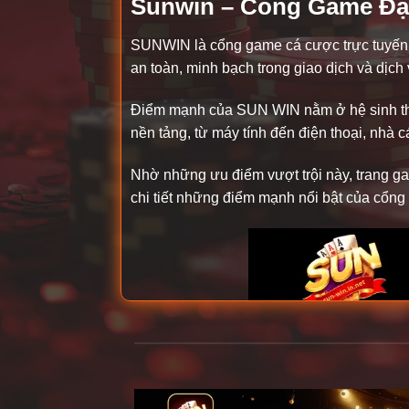
Sunwin – Cổng Game Đặ
SUNWIN là cổng game cá cược trực tuyến uy
an toàn, minh bạch trong giao dịch và dịc
Điểm mạnh của SUN WIN nằm ở hệ sinh thái c
nền tảng, từ máy tính đến điện thoại, nhà c
Nhờ những ưu điểm vượt trội này, trang gam
chi tiết những điểm mạnh nổi bật của cổn