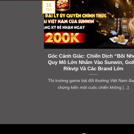
18
Th3
ã Luật Chơi,
Góc Cảnh Giác: Chiến Dịch “Bôi Nh
ản 2025
Quy Mô Lớn Nhắm Vào Sunwin, Go8
Rikvip Và Các Brand Lớn
ng những trò chơi
Thị trường game bài đổi thưởng Việt Nam đ
 [...]
Điểm mạnh nổi bật của 
chứng kiến một cuộc chiến không [...]
SUNWIN có nhiều lợi ích giúp trở thành th
hàng và công nghệ hiện đại. Sự kết hợp này
Giao diện trực quan, dễ sử dụn
Nhà cái nổi bật với giao diện thân thiện, 