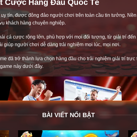
t Cược Hàng Đầu Quốc Tế
 tín, được đông đảo người chơi trên toàn cầu tin tưởng. Nền t
h vụ khách hàng chuyên nghiệp.
á cược rộng lớn, phù hợp với mọi đối tượng, từ giải trí đến cá
ái giúp người chơi dễ dàng trải nghiệm mọi lúc, mọi nơi.
e đã trở thành lựa chọn hàng đầu cho trải nghiệm giải trí trực 
g game này dưới đây.
BÀI VIẾT NỔI BẬT