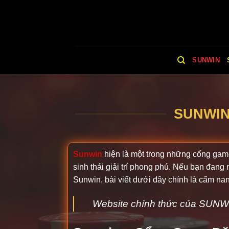
Bỏ
qua
nội
dung
SUNWIN
SUNWIN 
Sunwin
hiện là một trong những cổng game 
sinh thái giải trí phong phú. Nếu bạn đang 
Sunwin, bài viết dưới đây chính là cẩm na
Website chính thức của SUNW