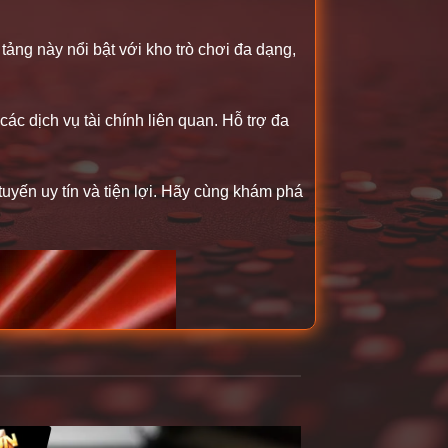
ảng này nổi bật với kho trò chơi đa dạng,
c dịch vụ tài chính liên quan. Hỗ trợ đa
tuyến uy tín và tiện lợi. Hãy cùng khám phá