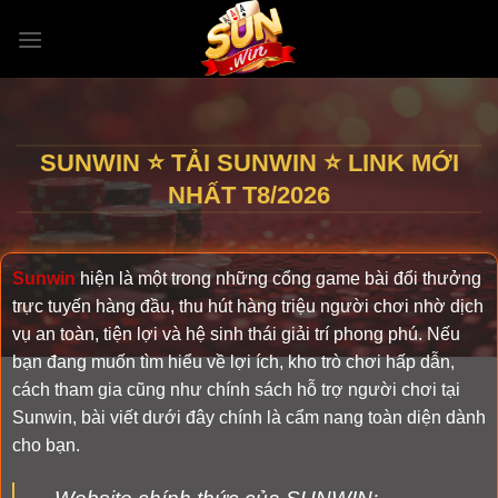
Bỏ
qua
nội
dung
SUNWIN ⭐️ TẢI SUNWIN ⭐️ LINK MỚI
NHẤT T8/2026
Sunwin
hiện là một trong những cổng game bài đổi thưởng
trực tuyến hàng đầu, thu hút hàng triệu người chơi nhờ dịch
vụ an toàn, tiện lợi và hệ sinh thái giải trí phong phú. Nếu
bạn đang muốn tìm hiểu về lợi ích, kho trò chơi hấp dẫn,
cách tham gia cũng như chính sách hỗ trợ người chơi tại
Sunwin, bài viết dưới đây chính là cẩm nang toàn diện dành
cho bạn.