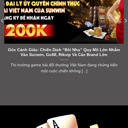
và tiện lợi. Hãy cùng khám phá chi tiết những điểm mạnh
nổi bật của cổng game này dưới đây.
Góc Cảnh Giác: Chiến Dịch “Bôi Nhọ” Quy Mô Lớn Nhắm
Vào Sunwin, Go88, Rikvip Và Các Brand Lớn
Thị trường game bài đổi thưởng Việt Nam đang chứng kiến
một cuộc chiến không [...]
Tổng quan về cổng game Sunwin
Điểm mạnh nổi bật của nền tảng game
Sunwin
SUNWIN có nhiều lợi ích giúp trở thành thương hiệu lớn
trong cá cược online, bao gồm trò chơi phong phú, chính