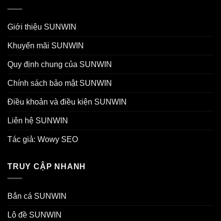
khác biệt so với đối thủ.
Giới thiệu SUNWIN
Khuyến mãi SUNWIN
Quy định chung của SUNWIN
Chính sách bảo mật SUNWIN
Điều khoản và điều kiện SUNWIN
Liên hệ SUNWIN
Những điểm mạnh nổi bật của nền tảng
Tác giả: Wowy SEO
TRUY CẬP NHANH
Chính sách bảo mật bảo Sunwin vệ người chơi
Trong cá cược trực tuyến, bảo mật thông tin cá nhân và giao
Bắn cá SUNWIN
dịch luôn được ưu tiên hàng đầu. Nhà cái đã đầu tư vào
công nghệ bảo mật tiên tiến để đảm bảo an toàn cho người
Lô đề SUNWIN